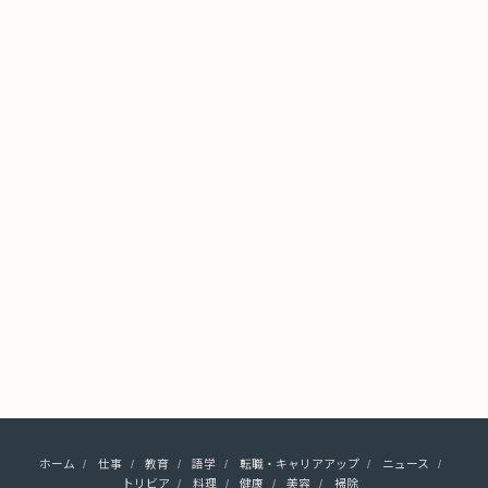
ホーム
仕事
教育
語学
転職・キャリアアップ
ニュース
トリビア
料理
健康
美容
掃除