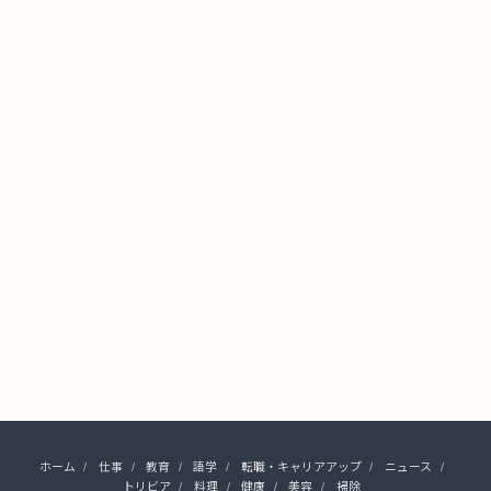
ホーム
仕事
教育
語学
転職・キャリアアップ
ニュース
トリビア
料理
健康
美容
掃除