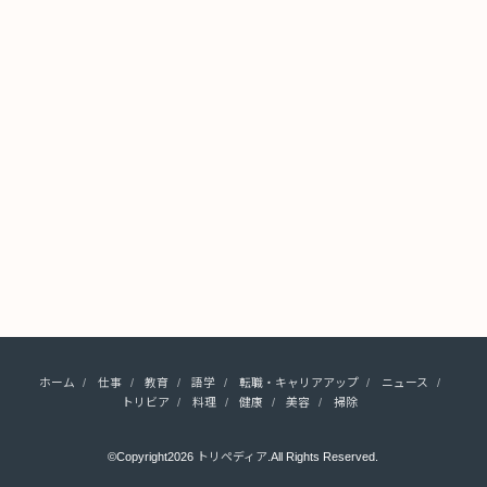
ホーム
仕事
教育
語学
転職・キャリアアップ
ニュース
トリビア
料理
健康
美容
掃除
©Copyright2026
トリペディア
.All Rights Reserved.