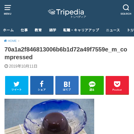
MENU
SEARCH
ホーム
仕事
教育
語学
転職・キャリアアップ
ニュース
トリ
HOME
70a1a2f846813006b6b1d72a49f7559e_m_co
mpressed
2019年10月11日
ツイート
シェア
はてブ
送る
Pocket