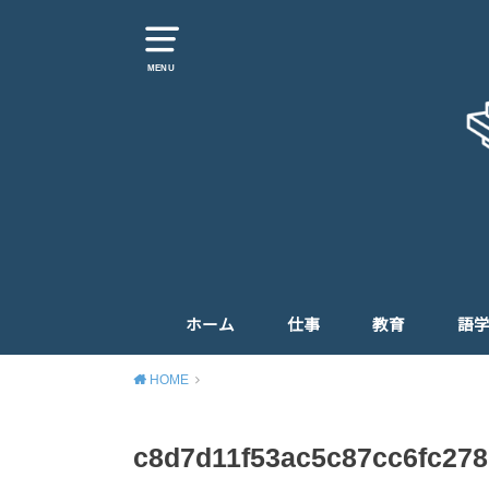
MENU
ホーム
仕事
教育
語
HOME
c8d7d11f53ac5c87cc6fc278