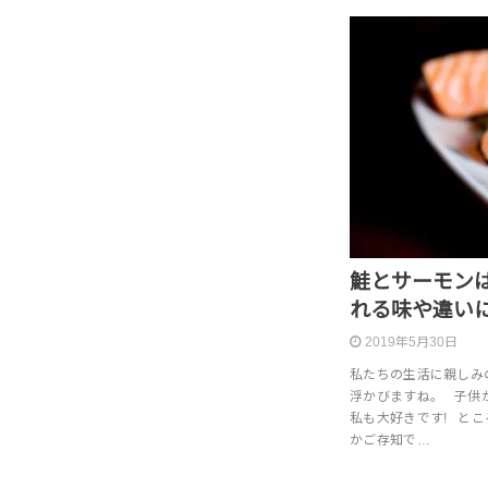
鮭とサーモン
れる味や違い
2019年5月30日
私たちの生活に親しみ
浮かびますね。 子供
私も大好きです! と
かご存知で…