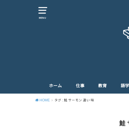
MENU
ホーム
仕事
教育
語
HOME
タグ : 鮭 サーモン 違い 味
鮭 