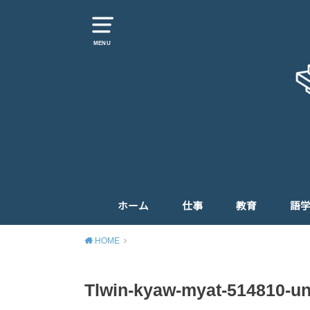
MENU
ホーム
仕事
教育
語
HOME
Tlwin-kyaw-myat-514810-un