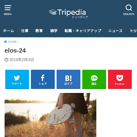
MENU
SEARCH
ホーム
仕事
教育
語学
転職・キャリアアップ
ニュース
トリ
HOME
elos-24
2019年2月4日
ツイート
シェア
はてブ
送る
Pocket