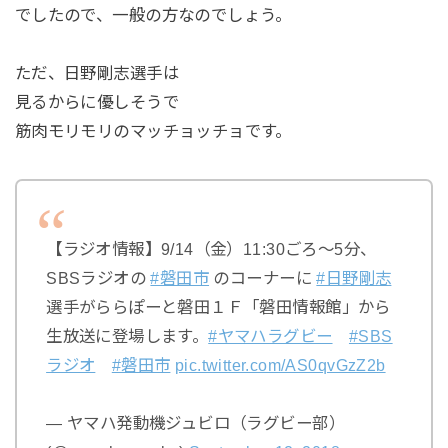
でしたので、一般の方なのでしょう。
ただ、日野剛志選手は
見るからに優しそうで
筋肉モリモリのマッチョッチョです。
【ラジオ情報】9/14（金）11:30ごろ～5分、
SBSラジオの
#磐田市
のコーナーに
#日野剛志
選手がららぽーと磐田１Ｆ「磐田情報館」から
生放送に登場します。
#ヤマハラグビー
#SBS
ラジオ
#磐田市
pic.twitter.com/AS0qvGzZ2b
— ヤマハ発動機ジュビロ（ラグビー部）