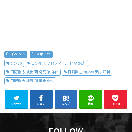
イベント
スポーツ
pickup
日野剛志 プロフィール 経歴 魅力
日野剛志 彼女 両親 兄弟 年俸
日野剛志 海外の反応 評判
日野剛志 経歴 所属 出身校
ツイート
シェア
はてブ
送る
Pocket
FOLLOW