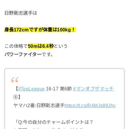
日野剛志選手は
身長172cm
ですが
体重は100kg！
この体格で
50mは6.4秒
という
パワーファイター
です。
【
#TopLeague
16-17 第6節
#マンオブザマッチ
⑧】
ヤマハ2番:日野剛志選手
https://t.co/R4MJs88Jhy
「Q:今の自分のチャームポイントは？