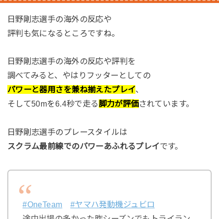
日野剛志選手の海外の反応や
評判も気になるところですね。
日野剛志選手の海外の反応や評判を
調べてみると、やはりフッターとしての
パワーと器用さを兼ね揃えたプレイ
、
そして50mを6.4秒で走る
脚力が評価
されています。
日野剛志選手のプレースタイルは
スクラム最前線でのパワーあふれるプレイ
です。
#OneTeam
#ヤマハ発動機ジュビロ
途中出場の多かった昨シーズンでもトライラン