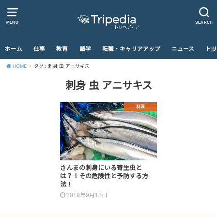
MENU
SEARCH
ホーム
仕事
教育
語学
転職・キャリアアップ
ニュース
トリ
HOME
タグ : 刺身 虫 アニサキス
刺身 虫 アニサキス
料理
さんまの刺身にいる寄生虫と
は？！その危険性と予防する方
法！
2019年9月18日