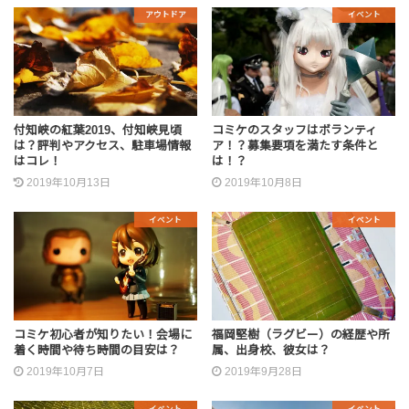
アウトドア
イベント
付知峡の紅葉2019、付知峡見頃
コミケのスタッフはボランティ
は？評判やアクセス、駐車場情報
ア！？募集要項を満たす条件と
はコレ！
は！？
2019年10月13日
2019年10月8日
イベント
イベント
コミケ初心者が知りたい！会場に
福岡堅樹（ラグビー）の経歴や所
着く時間や待ち時間の目安は？
属、出身校、彼女は？
2019年10月7日
2019年9月28日
イベント
イベント