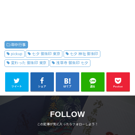
年中行事
pickup
七夕 御朱印 東京
七夕 神社 御朱印
変わった 御朱印 東京
浅草寺 御朱印 七夕
ツイート
シェア
はてブ
送る
Pocket
FOLLOW