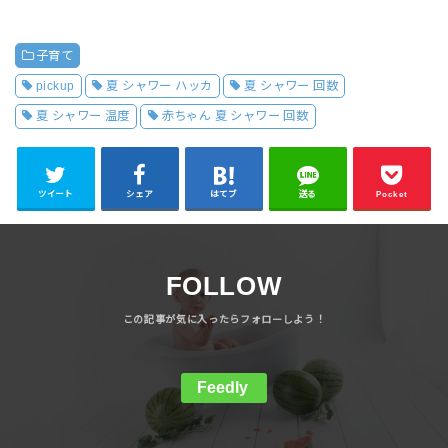
子育て
pickup
夏 シャワー ハッカ
夏 シャワー 回数
夏 シャワー 温度
赤ちゃん 夏 シャワー 回数
ツイート
シェア
はてブ
送る
Pocket
FOLLOW
Feedly