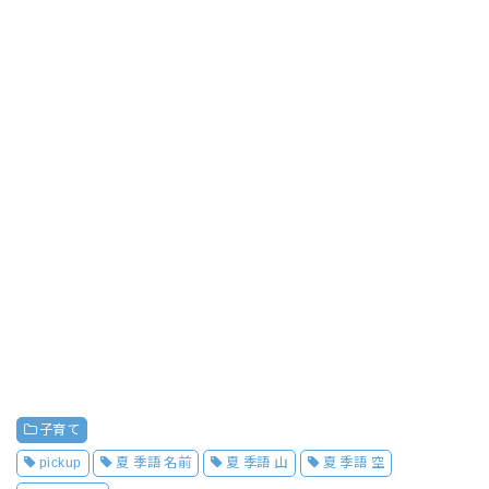
子育て
pickup
夏 季語 名前
夏 季語 山
夏 季語 空