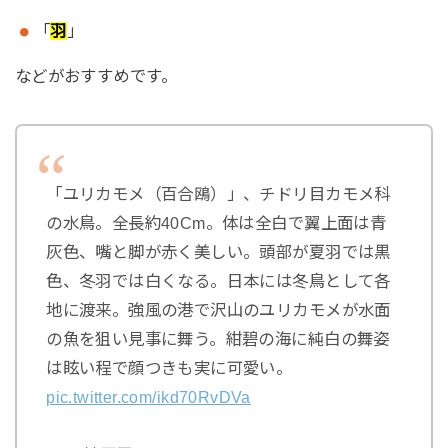
「
羽
」
などがおすすめです。
「ユリカモメ（百合鴎）」、チドリ目カモメ科
の水鳥。全長約40Cm。体は全白で翼上面は青
灰色、嘴と脚が赤く美しい。頭部が夏羽では黒
色、冬羽では白くなる。日本には冬鳥として各
地に渡来。強風の港で沢山のユリカモメが水面
の魚を狙い見事に舞う。紺碧の海に純白の舞姿
は眩い程で顔つきも実に可愛い。
pic.twitter.com/ikd70RvDVa