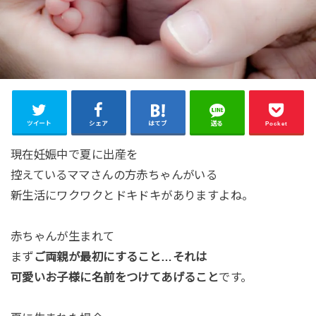
ツイート
シェア
はてブ
送る
Pocket
現在妊娠中で夏に出産を
控えているママさんの方赤ちゃんがいる
新生活にワクワクとドキドキがありますよね。
赤ちゃんが生まれて
まず
ご両親が最初にすること…それは
可愛いお子様に名前をつけてあげること
です。