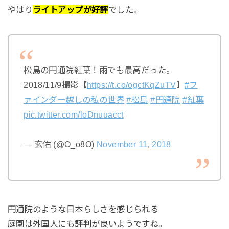
やはり
ライトアップが好評
でした。
松島の円通院紅葉！雨でも最高だった。
2018/11/9撮影【
https://t.co/ogctKqZuTV
】
#フ
ァインダー越しの私の世界
#松島
#円通院
#紅葉
pic.twitter.com/loDnuuacct
— 玄佑 (@O_o8O)
November 11, 2018
円通院のような日本らしさを感じられる
庭園は外国人にも評判が良いようですね。