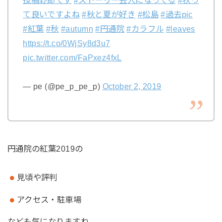
て良いですよね
#秋と夏が好き
#松島
#過去pic
#紅葉
#秋
#autumn
#円通院
#カラフル
#leaves
https://t.co/0WjSy8d3u7
pic.twitter.com/FaPxez4fxL
— pe (@pe_p_pe_p)
October 2, 2019
円通院の紅葉2019の
見頃や評判
アクセス・駐車場
なども気になりますね。