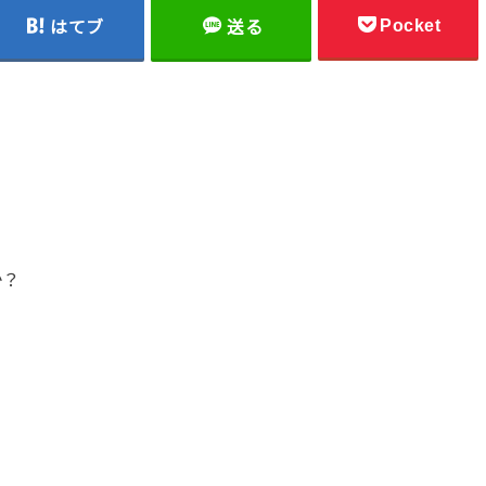
Pocket
はてブ
送る
か？