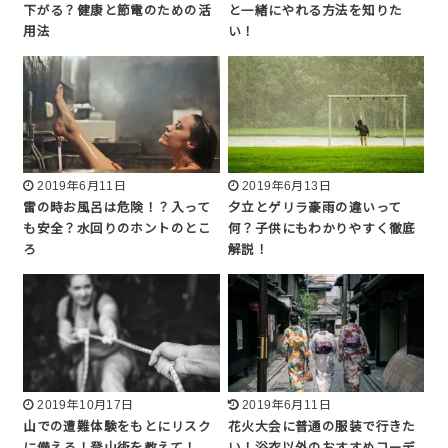
下がる？健康と節電のための活
と一緒にやれる方法を知りた
用法
い！
2019年6月11日
2019年6月13日
雷の時お風呂は危険！？入って
夕立とゲリラ豪雨の違いって
も安全？水回りのホントのとこ
何？子供にもわかりやすく徹底
ろ
解説！
2019年10月17日
2019年6月11日
山での遭難体験をもとにリスク
花火大会に普通の服装で行きた
に備える！登山術を教えて！
い！浴衣以外のおすすめコーデ