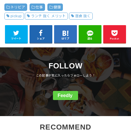
トリビア
仕事
健康
pickup
ランチ 抜く メリット
昼食 抜く
ツイート
シェア
はてブ
送る
Pocket
FOLLOW
Feedly
RECOMMEND