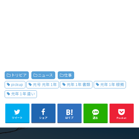
トリビア
ニュース
仕事
pickup
元号 元年 1年
元年 1年 書類
元年 1年 根拠
元年 1年 違い
ツイート
シェア
はてブ
送る
Pocket