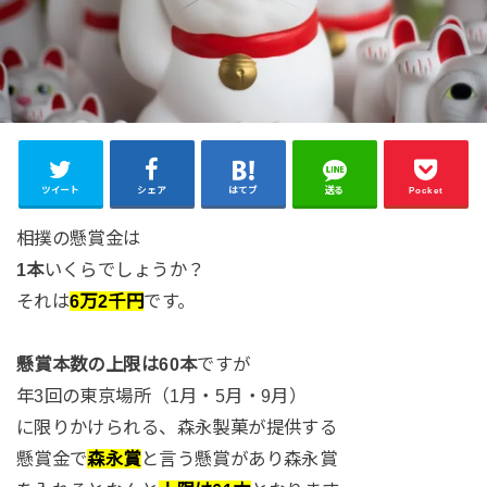
ツイート
シェア
はてブ
送る
Pocket
相撲の懸賞金は
1本
いくらでしょうか？
それは
6万2千円
です。
懸賞本数の上限は60本
ですが
年3回の東京場所（1月・5月・9月）
に限りかけられる、森永製菓が提供する
懸賞金で
森永賞
と言う懸賞があり森永賞