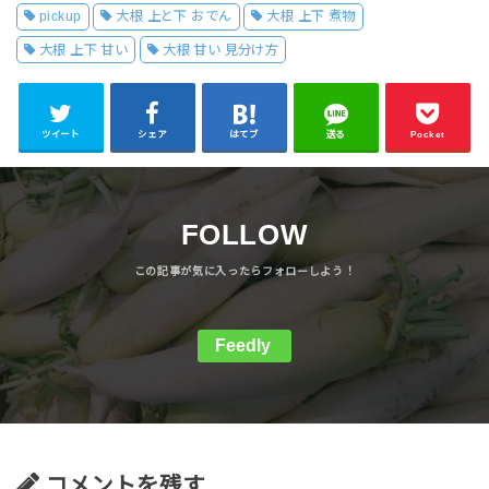
pickup
大根 上と下 おでん
大根 上下 煮物
大根 上下 甘い
大根 甘い 見分け方
ツイート
シェア
はてブ
送る
Pocket
FOLLOW
Feedly
コメントを残す