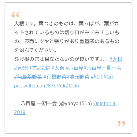
大根です。葉つきのものは、葉っぱが、葉がカ
ットされているものは切り口がみずみずしいも
の。表面にツヤと張りがあり重量感のあるもの
を選んでください。
ひげ根の穴は目立たないのが良いですよ。
#大根
#見分け方
#京都
#太秦
#八百屋
#八百屋一期一会
#無農薬野菜
#有機野菜
#地元野菜
#地産地消
pic.twitter.com/87qPqkZQDn
— 八百屋 一期一会 (@yaoya151a)
October 9,
2019