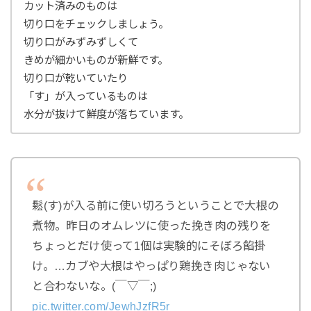
カット済みのものは
切り口をチェックしましょう。
切り口がみずみずしくて
きめが細かいものが新鮮です。
切り口が乾いていたり
「す」が入っているものは
水分が抜けて鮮度が落ちています。
鬆(す)が入る前に使い切ろうということで大根の
煮物。昨日のオムレツに使った挽き肉の残りを
ちょっとだけ使って1個は実験的にそぼろ餡掛
け。…カブや大根はやっぱり鶏挽き肉じゃない
と合わないな。(￣▽￣;)
pic.twitter.com/JewhJzfR5r