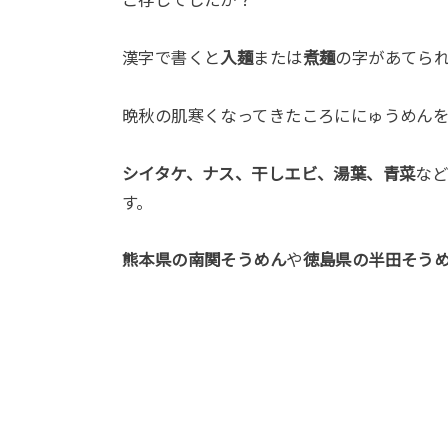
ご存じでしたか？
漢字で書くと
入麺
または
煮麺
の字があてら
晩秋の肌寒くなってきたころににゅうめん
シイタケ、ナス、干しエビ、湯葉、青菜
な
す。
熊本県の南関そうめん
や
徳島県の半田そう