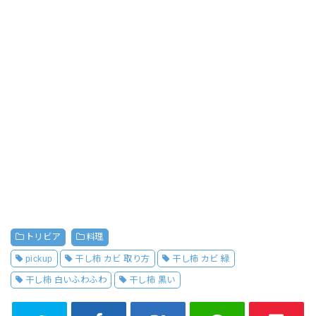
トリビア
料理
pickup
干し柿 カビ 取り方
干し柿 カビ 緑
干し柿 白いふわふわ
干し柿 黒い