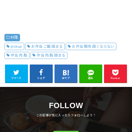
料理
pickup
お弁当 ご飯 固まる
お弁当 豚肉 固くならない
弁当 肉 脂
弁当 肉 脂 固まる
ツイート
シェア
はてブ
送る
Pocket
FOLLOW