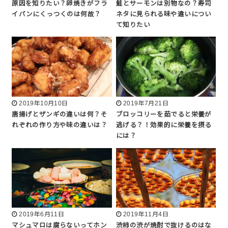
原因を知りたい？卵焼きがフラ
鮭とサーモンは別物なの？寿司
イパンにくっつくのは何故？
ネタに見られる味や違いについ
て知りたい
2019年10月10日
2019年7月21日
唐揚げとザンギの違いは何？そ
ブロッコリーを茹でると栄養が
れぞれの作り方や味の違いは？
逃げる？！効果的に栄養を摂る
には？
2019年6月11日
2019年11月4日
マシュマロは腐らないってホン
渋柿の渋が焼酎で抜けるのはな