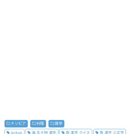
トリビア
料理
語学
pickup
海 生き物 漢字
魚 漢字 クイズ
魚 漢字 三文字